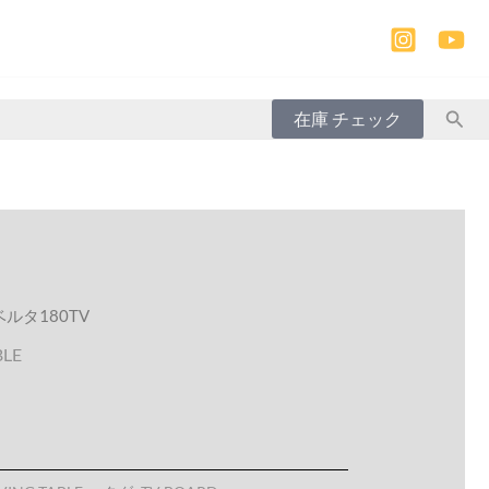
検
在庫 チェック
索
ベルタ180TV
BLE