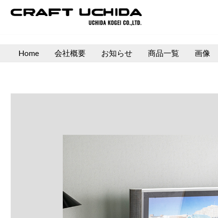
内
容
を
ス
Home
会社概要
お知らせ
商品一覧
画像
キ
ッ
プ