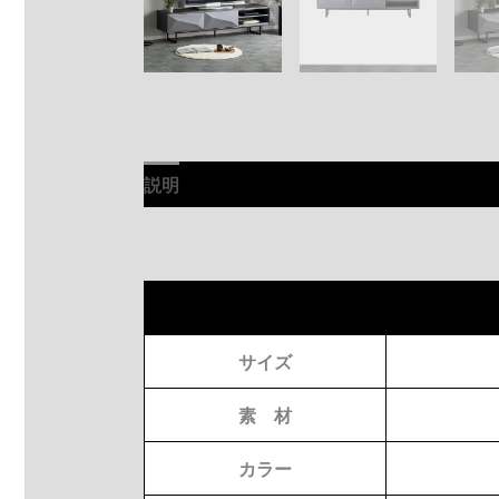
説明
サイズ
素 材
カラー