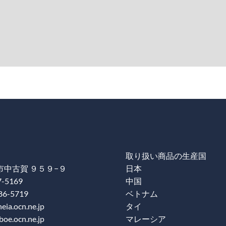
取り扱い商品の生産国
中古賀 ９５９−９
日本
7-5169
中国
86-5719
ベトナム
ia.ocn.ne.jp
タイ
oe.ocn.ne.jp
マレーシア