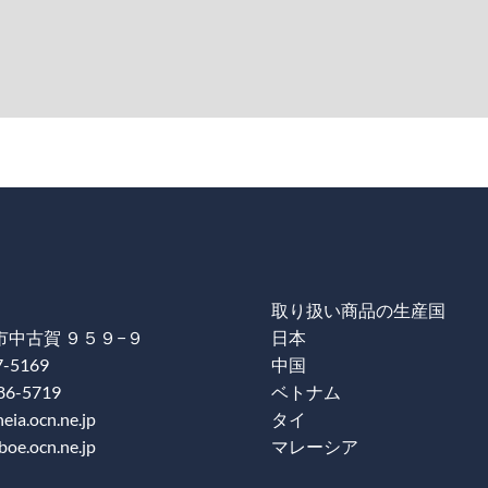
取り扱い商品の生産国
中古賀 ９５９−９
日本
7-5169
中国
86-5719
ベトナム
ia.ocn.ne.jp
タイ
oe.ocn.ne.jp
マレーシア