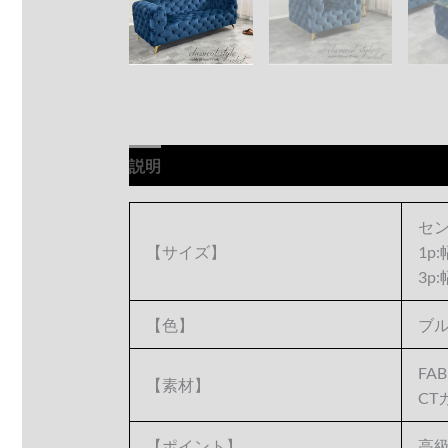
説明
セン
【サイズ】
1p
3p
【色】
ブ
F
【素材】
CT
【ポイント】
高