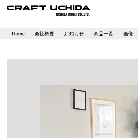
内
容
を
ス
Home
会社概要
お知らせ
商品一覧
画像
キ
ッ
プ