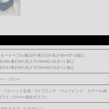
ターテーブル:幅107×奥行52×高さ48×9才×2個口
:幅100×奥行85×高さ70 (SH44)×16才×１個口
:幅191×奥行85×高さ70 (SH44)×31才×１個口
ルー・グレー
AB・ベルベット生地・Sスプリング・ウェービング・スチール脚
ガラス（15ｍｍ強化ガラス）
級溢れるモダンなデザイン