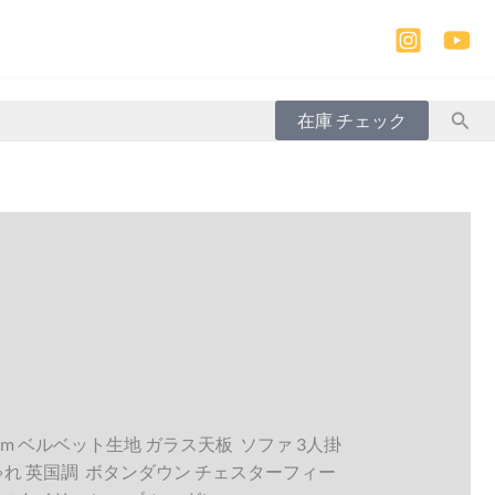
検
在庫 チェック
索
cm ベルベット生地 ガラス天板 ソファ 3人掛
ゃれ 英国調 ボタンダウン チェスターフィー