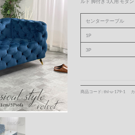
ルド 脚付き 3人用 モダ
センターテーブル
1P
3P
商品コード:
thl-u-179-1
カ