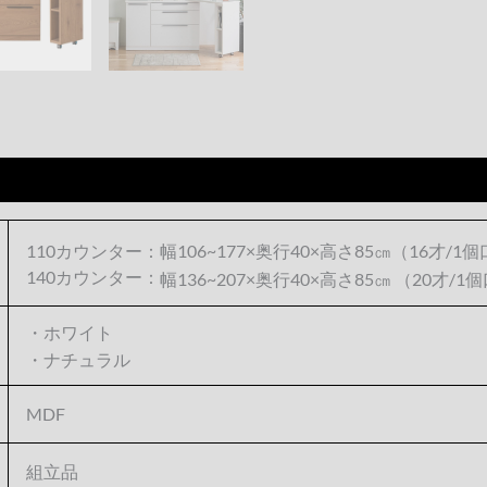
110カウンター：幅106~177×奥行40×高さ85㎝（16才/1
140カウンター：
幅136~207×奥行40×高さ85㎝ （20才/1
・ホワイト
・ナチュラル
MDF
組立品