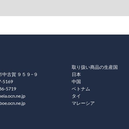
取り扱い商品の生産国
中古賀 ９５９−９
日本
7-5169
中国
86-5719
ベトナム
ia.ocn.ne.jp
タイ
oe.ocn.ne.jp
マレーシア