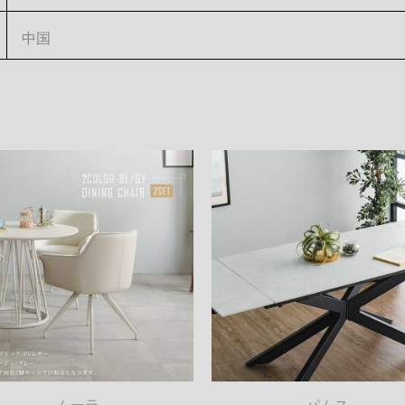
中国
ムーラ
パムス