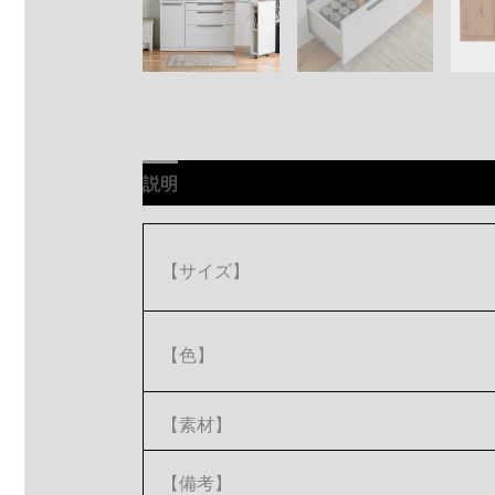
説明
【サイズ】
【色】
【素材】
【備考】