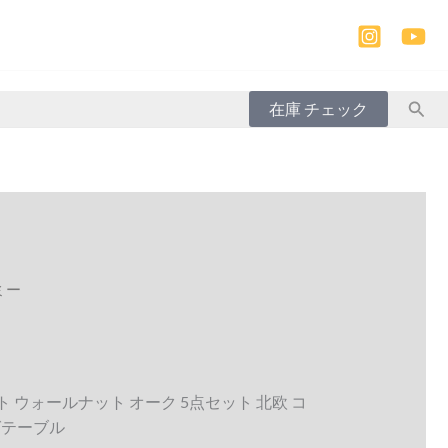
検
在庫 チェック
索
ミー
 ウォールナット オーク 5点セット 北欧 コ
グテーブル