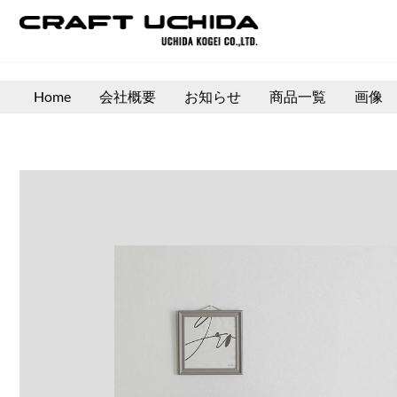
内
容
を
ス
Home
会社概要
お知らせ
商品一覧
画像
キ
ッ
プ