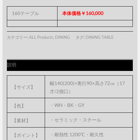
160テーブル
本体価格￥160,000
カテゴリー:
ALL Products
,
DINING
タグ:
DINING TABLE
説明
幅140(200)×奥行90×高さ72㎝（17
【サイズ】
才/2個口）
・WH・BK・GY
【色】
・セラミック・スチール
【素材】
・耐熱性 1200℃・耐久性
【ポイント】