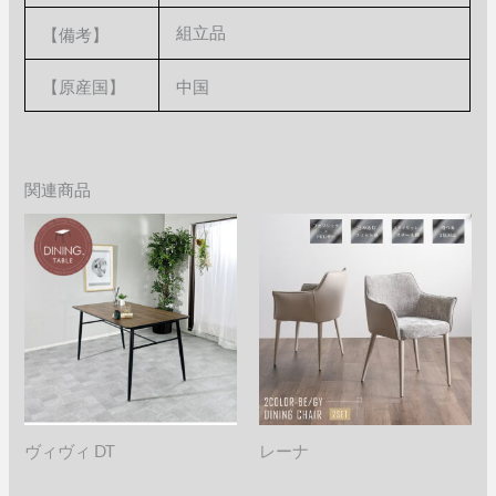
組立品
【備考】
【原産国】
中国
関連商品
ヴィヴィ DT
レーナ