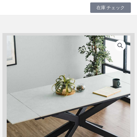
内
在庫 チェック
容
を
ス
キ
ッ
プ