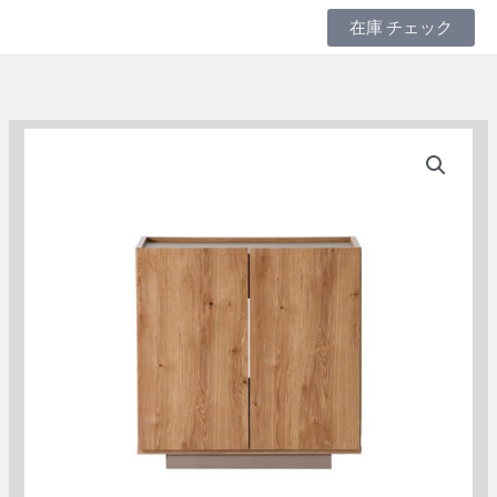
内
在庫 チェック
容
を
ス
キ
ッ
プ