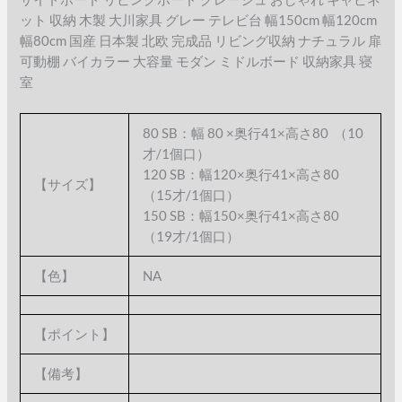
ット 収納 木製 大川家具 グレー テレビ台 幅150cm 幅120cm
幅80cm 国産 日本製 北欧 完成品 リビング収納 ナチュラル 扉
可動棚 バイカラー 大容量 モダン ミドルボード 収納家具 寝
室
80 SB：幅 80 ×奥行41×高さ80 （10
才/1個口）
120 SB：幅120×奥行41×高さ80
【サイズ】
（15才/1個口）
150 SB：幅150×奥行41×高さ80
（19才/1個口）
【色】
NA
【ポイント】
【備考】