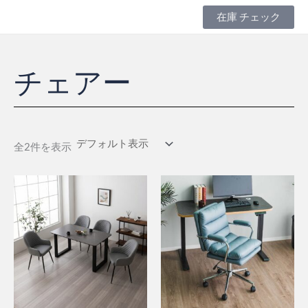
内
在庫 チェック
容
を
ス
キ
チェアー
ッ
プ
全2件を表示