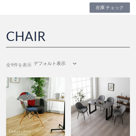
内
在庫 チェック
容
を
ス
キ
CHAIR
ッ
プ
全9件を表示